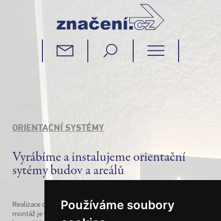
ORIENTAČNÍ SYSTÉMY
Vyrábíme a instalujeme orientační
sytémy budov a areálů
Používáme soubory
Realizace orientačního systému, zahrnující výrobu a následnou
montáž je v ideální situaci (kdy platí dohodnuté termíny) relativně