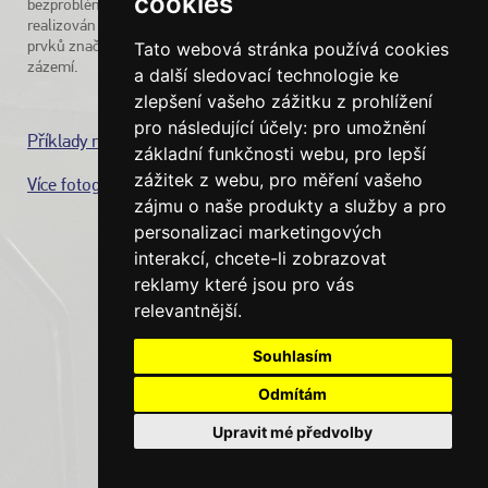
cookies
bezproblémovým procesem. Podmínkou je, že systém značení je
realizován dle kvalitní projekční dokumentace a že je pro výrobu
prvků značení k dispozici kvalitní produkční a technologické
Tato webová stránka používá cookies
zázemí.
a další sledovací technologie ke
zlepšení vašeho zážitku z prohlížení
pro následující účely:
pro umožnění
Příklady realizací
základní funkčnosti webu
,
pro lepší
zážitek z webu
,
pro měření vašeho
Více fotografií
zájmu o naše produkty a služby a pro
personalizaci marketingových
interakcí
,
chcete-li zobrazovat
reklamy které jsou pro vás
relevantnější
.
Souhlasím
Odmítám
Upravit mé předvolby