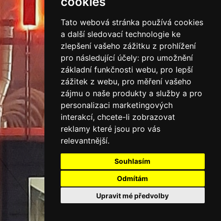
cookies
SVĚTELNÁ
Tato webová stránka používá cookies
REKLAMA
a další sledovací technologie ke
zlepšení vašeho zážitku z prohlížení
pro následující účely:
pro umožnění
základní funkčnosti webu
,
pro lepší
SVĚTELNÉ
zážitek z webu
,
pro měření vašeho
zájmu o naše produkty a služby a pro
PYLONY
personalizaci marketingových
interakcí
,
chcete-li zobrazovat
reklamy které jsou pro vás
relevantnější
.
Souhlasím
Odmítám
Upravit mé předvolby