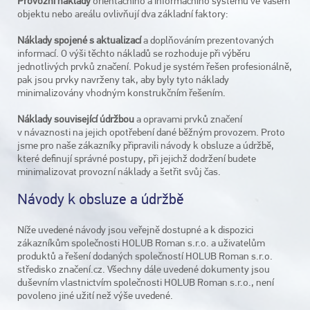
Provozní náklady
orientačního a informačního systému ve Vašem
objektu nebo areálu ovlivňují dva základní faktory:
Náklady spojené s aktualizací
a doplňováním prezentovaných
informací. O výši těchto nákladů se rozhoduje při výběru
jednotlivých prvků značení. Pokud je systém řešen profesionálně,
pak jsou prvky navrženy tak, aby byly tyto náklady
minimalizovány vhodným konstrukčním řešením.
Náklady související údržbou
a opravami prvků značení
v návaznosti na jejich opotřebení dané běžným provozem. Proto
jsme pro naše zákazníky připravili návody k obsluze a údržbě,
které definují správné postupy, při jejichž dodržení budete
minimalizovat provozní náklady a šetřit svůj čas.
Návody k obsluze a údržbě
Níže uvedené návody jsou veřejně dostupné a k dispozici
zákazníkům společnosti HOLUB Roman s.r.o. a uživatelům
produktů a řešení dodaných společností HOLUB Roman s.r.o.
středisko značení.cz. Všechny dále uvedené dokumenty jsou
duševním vlastnictvím společnosti HOLUB Roman s.r.o., není
povoleno jiné užití než výše uvedené.