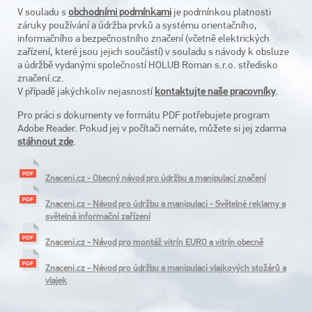
V souladu s
obchodními podmínkami
je podmínkou platnosti
záruky používání a údržba prvků a systému orientačního,
informačního a bezpečnostního značení (včetně elektrických
zařízení, které jsou jejich součástí) v souladu s návody k obsluze
a údržbě vydanými společností HOLUB Roman s.r.o. středisko
značení.cz.
V případě jakýchkoliv nejasností
kontaktujte naše pracovníky
.
Pro práci s dokumenty ve formátu PDF potřebujete program
Adobe Reader. Pokud jej v počítači nemáte, můžete si jej zdarma
stáhnout zde
.
Znaceni.cz - Obecný návod pro údržbu a manipulaci značení
Znaceni.cz - Návod pro údržbu a manipulaci - Světelné reklamy a
světelná informační zařízení
Znaceni.cz - Návod pro montáž vitrín EURO a vitrín obecně
Znaceni.cz - Návod pro údržbu a manipulaci vlajkových stožárů a
vlajek