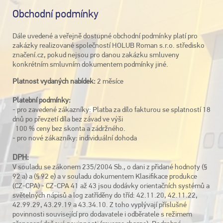
Obchodní podmínky
Dále uvedené a veřejně dostupné obchodní podmínky platí pro
zakázky realizované společností HOLUB Roman s.r.o. středisko
značení.cz, pokud nejsou pro danou zakázku smluveny
konkrétním smluvním dokumentem podmínky jiné.
Platnost vydaných nabídek:
2 měsíce
Platební podmínky:
- pro zavedené zákazníky: Platba za dílo fakturou se splatností 18
dnů po převzetí díla bez závad ve výši
100 % ceny bez skonta a zádržného.
- pro nové zákazníky: individuální dohoda
DPH:
V souladu se zákonem 235/2004 Sb., o dani z přidané hodnoty (§
92 a) a (§ 92 e) a v souladu dokumentem Klasifikace produkce
(CZ-CPA) - CZ-CPA 41 až 43 jsou dodávky orientačních systémů a
světelných nápisů a log zatříděny do tříd: 42.11.20, 42.11.22,
42.99.29, 43.29.19 a 43.34.10. Z toho vyplývají příslušné
povinnosti související pro dodavatele i odběratele s režimem