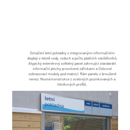
Označení letní pokladny s integrovanými informačními
displeji o telotě vody, vzduch a počtu platících návštěvníků.
Atypický exteriérový světelný panel zahrnující standardní
informační plochy prosvícené zářivkami a číslicové
zobrazovací moduly pod matnicí. Rám panelu z broušené
nerezi. Nosná konstrukce z ocelových pozinkovaných a
hliníkových profilů.