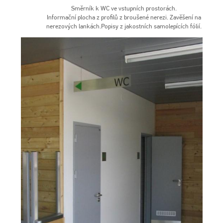
Směrník k WC ve vstupních prostorách.
Informační plocha z profilů z broušené nerezi. Zavěšení na
nerezových lankách.Popisy z jakostních samolepících fólií.