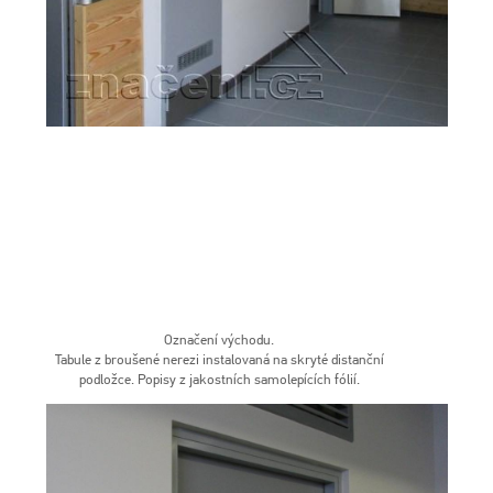
Označení východu.
Tabule z broušené nerezi instalovaná na skryté distanční
podložce. Popisy z jakostních samolepících fólií.