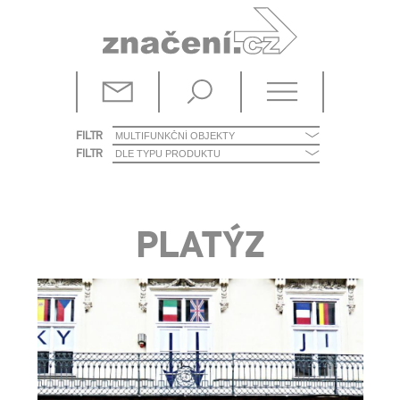
FILTR
FILTR
PLATÝZ