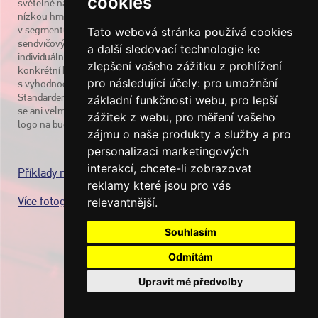
cookies
světelné nápisy, loga a panely, které mají vysokou životnost a
nízkou hmotnost, která nezatěžuje fasády. To je důležité zejména
v segmentu výrobních a logistických hal s fasádami ze
Tato webová stránka používá cookies
sendvičových panelů. Naprostá většina našich realizací jsou
a další sledovací technologie ke
individuální kusová řešení vyprojektovaná a provedená pro
zlepšení vašeho zážitku z prohlížení
konkrétní budovu a kotevní situaci. Samozřejmostí je poradenství
pro následující účely:
pro umožnění
s vyhodnocením efektivity daného řešení = zhodnocení vizibility.
Standardem je také zpracování posudků pro BREEAM. Nebojíme
základní funkčnosti webu
,
pro lepší
se ani velmi náročných realizací, např. nejvýše umístěné světelné
zážitek z webu
,
pro měření vašeho
logo na budově v České republice je od nás.
zájmu o naše produkty a služby a pro
personalizaci marketingových
interakcí
,
chcete-li zobrazovat
Příklady realizací
reklamy které jsou pro vás
Více fotografií
relevantnější
.
Souhlasím
Odmítám
Upravit mé předvolby