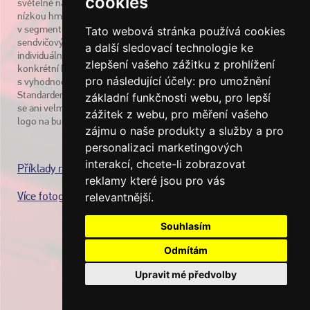
cookies
světelné nápisy, loga a panely, které mají vysokou životnost a
nízkou hmotnost, která nezatěžuje fasády. To je důležité zejména
v segmentu výrobních a logistických hal s fasádami ze
Tato webová stránka používá cookies
sendvičových panelů. Naprostá většina našich realizací jsou
a další sledovací technologie ke
individuální kusová řešení vyprojektovaná a provedená pro
zlepšení vašeho zážitku z prohlížení
konkrétní budovu a kotevní situaci. Samozřejmostí je poradenství
pro následující účely:
pro umožnění
s vyhodnocením efektivity daného řešení = zhodnocení vizibility.
Standardem je také zpracování posudků pro BREEAM. Nebojíme
základní funkčnosti webu
,
pro lepší
se ani velmi náročných realizací, např. nejvýše umístěné světelné
zážitek z webu
,
pro měření vašeho
logo na budově v České republice je od nás.
zájmu o naše produkty a služby a pro
personalizaci marketingových
interakcí
,
chcete-li zobrazovat
Příklady realizací
reklamy které jsou pro vás
Více fotografií
relevantnější
.
Souhlasím
Odmítám
Upravit mé předvolby