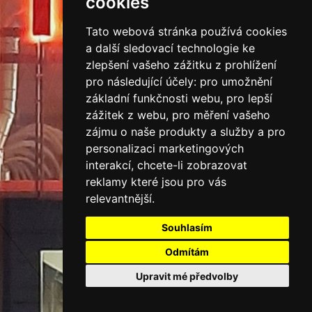
cookies
SVĚTELNÁ
Tato webová stránka používá cookies
REKLAMA
a další sledovací technologie ke
zlepšení vašeho zážitku z prohlížení
pro následující účely:
pro umožnění
základní funkčnosti webu
,
pro lepší
SVĚTELNÉ
zážitek z webu
,
pro měření vašeho
zájmu o naše produkty a služby a pro
PYLONY
personalizaci marketingových
interakcí
,
chcete-li zobrazovat
reklamy které jsou pro vás
relevantnější
.
Souhlasím
Odmítám
Upravit mé předvolby